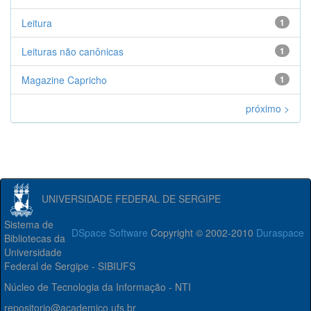
Leitura
1
Leituras não canônicas
1
Magazine Capricho
1
próximo >
UNIVERSIDADE FEDERAL DE SERGIPE
Sistema de
DSpace Software
Copyright © 2002-2010
Duraspace
Bibliotecas da
Universidade
Federal de Sergipe - SIBIUFS
Núcleo de Tecnologia da Informação - NTI
repositorio@academico.ufs.br