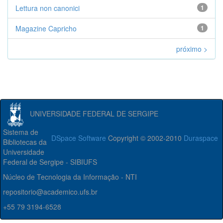
Lettura non canonici
1
Magazine Capricho
1
próximo >
UNIVERSIDADE FEDERAL DE SERGIPE
Sistema de
DSpace Software
Copyright © 2002-2010
Duraspace
Bibliotecas da
Universidade
Federal de Sergipe - SIBIUFS
Núcleo de Tecnologia da Informação - NTI
repositorio@academico.ufs.br
+55 79 3194-6528