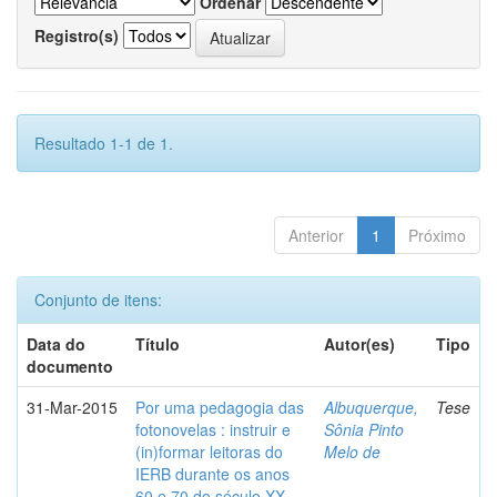
Ordenar
Registro(s)
Resultado 1-1 de 1.
Anterior
1
Próximo
Conjunto de itens:
Data do
Título
Autor(es)
Tipo
documento
31-Mar-2015
Por uma pedagogia das
Albuquerque,
Tese
fotonovelas : instruir e
Sônia Pinto
(in)formar leitoras do
Melo de
IERB durante os anos
60 e 70 do século XX