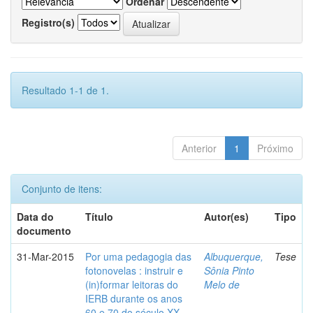
Ordenar
Registro(s)
Resultado 1-1 de 1.
Anterior
1
Próximo
Conjunto de itens:
Data do
Título
Autor(es)
Tipo
documento
31-Mar-2015
Por uma pedagogia das
Albuquerque,
Tese
fotonovelas : instruir e
Sônia Pinto
(in)formar leitoras do
Melo de
IERB durante os anos
60 e 70 do século XX