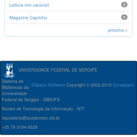
Lettura non canonici
1
Magazine Capricho
1
próximo >
UNIVERSIDADE FEDERAL DE SERGIPE
Sistema de
DSpace Software
Copyright © 2002-2010
Duraspace
Bibliotecas da
Universidade
Federal de Sergipe - SIBIUFS
Núcleo de Tecnologia da Informação - NTI
repositorio@academico.ufs.br
+55 79 3194-6528