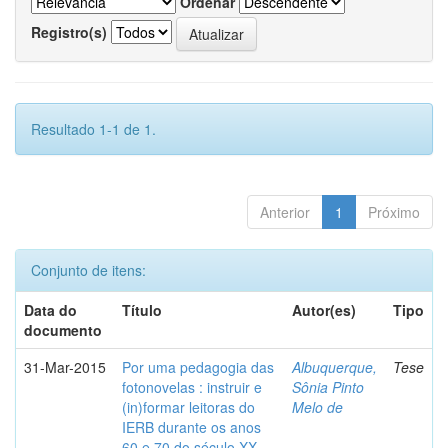
Ordenar
Registro(s)
Resultado 1-1 de 1.
Anterior
1
Próximo
Conjunto de itens:
Data do
Título
Autor(es)
Tipo
documento
31-Mar-2015
Por uma pedagogia das
Albuquerque,
Tese
fotonovelas : instruir e
Sônia Pinto
(in)formar leitoras do
Melo de
IERB durante os anos
60 e 70 do século XX