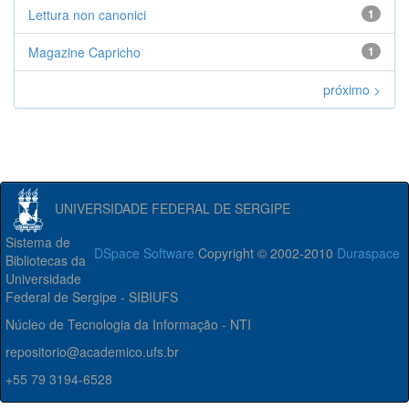
Lettura non canonici
1
Magazine Capricho
1
próximo >
UNIVERSIDADE FEDERAL DE SERGIPE
Sistema de
DSpace Software
Copyright © 2002-2010
Duraspace
Bibliotecas da
Universidade
Federal de Sergipe - SIBIUFS
Núcleo de Tecnologia da Informação - NTI
repositorio@academico.ufs.br
+55 79 3194-6528