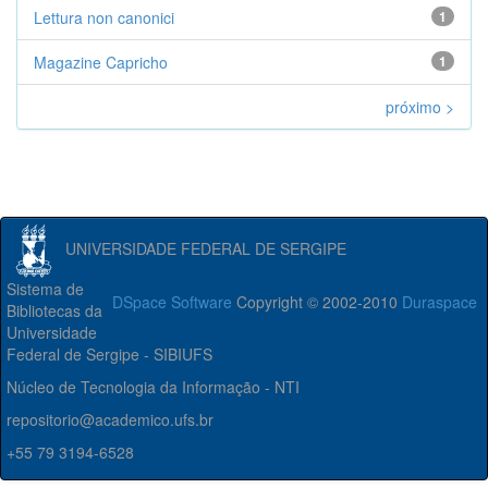
Lettura non canonici
1
Magazine Capricho
1
próximo >
UNIVERSIDADE FEDERAL DE SERGIPE
Sistema de
DSpace Software
Copyright © 2002-2010
Duraspace
Bibliotecas da
Universidade
Federal de Sergipe - SIBIUFS
Núcleo de Tecnologia da Informação - NTI
repositorio@academico.ufs.br
+55 79 3194-6528