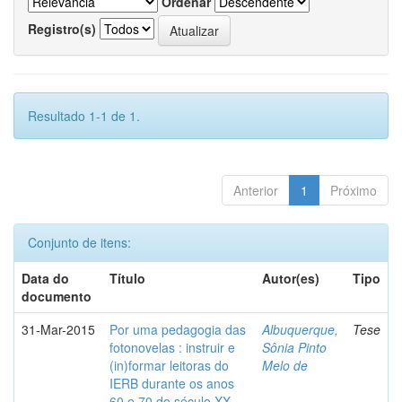
Ordenar
Registro(s)
Resultado 1-1 de 1.
Anterior
1
Próximo
Conjunto de itens:
Data do
Título
Autor(es)
Tipo
documento
31-Mar-2015
Por uma pedagogia das
Albuquerque,
Tese
fotonovelas : instruir e
Sônia Pinto
(in)formar leitoras do
Melo de
IERB durante os anos
60 e 70 do século XX