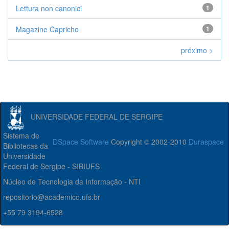
Lettura non canonici
1
Magazine Capricho
1
próximo >
UNIVERSIDADE FEDERAL DE SERGIPE
Sistema de
DSpace Software
Copyright © 2002-2010
Duraspace
Bibliotecas da
Universidade
Federal de Sergipe - SIBIUFS
Núcleo de Tecnologia da Informação - NTI
repositorio@academico.ufs.br
+55 79 3194-6528