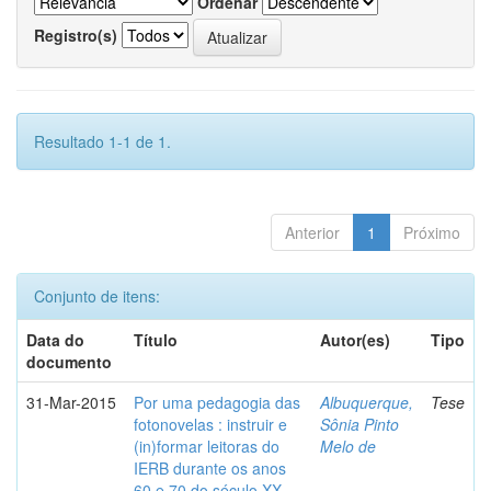
Ordenar
Registro(s)
Resultado 1-1 de 1.
Anterior
1
Próximo
Conjunto de itens:
Data do
Título
Autor(es)
Tipo
documento
31-Mar-2015
Por uma pedagogia das
Albuquerque,
Tese
fotonovelas : instruir e
Sônia Pinto
(in)formar leitoras do
Melo de
IERB durante os anos
60 e 70 do século XX