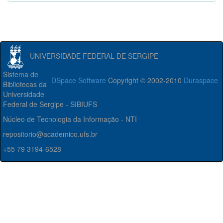
UNIVERSIDADE FEDERAL DE SERGIPE
Sistema de
DSpace Software
Copyright © 2002-2010
Duraspace
Bibliotecas da
Universidade
Federal de Sergipe - SIBIUFS
Núcleo de Tecnologia da Informação - NTI
repositorio@academico.ufs.br
+55 79 3194-6528