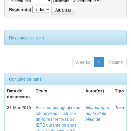
Ordenar
Registro(s)
Resultado 1-1 de 1.
Anterior
1
Próximo
Conjunto de itens:
Data do
Título
Autor(es)
Tipo
documento
31-Mar-2015
Por uma pedagogia das
Albuquerque,
Tese
fotonovelas : instruir e
Sônia Pinto
(in)formar leitoras do
Melo de
IERB durante os anos
60 e 70 do século XX