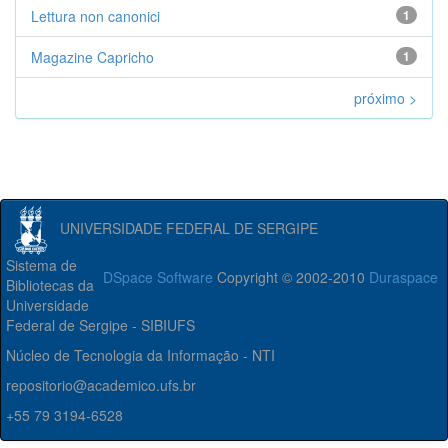
Lettura non canonici
1
Magazine Capricho
1
próximo >
UNIVERSIDADE FEDERAL DE SERGIPE
Sistema de
DSpace Software
Copyright © 2002-2010
Duraspace
Bibliotecas da
Universidade
Federal de Sergipe - SIBIUFS
Núcleo de Tecnologia da Informação - NTI
repositorio@academico.ufs.br
+55 79 3194-6528