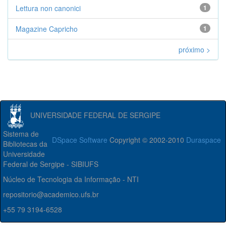
Lettura non canonici
1
Magazine Capricho
1
próximo >
UNIVERSIDADE FEDERAL DE SERGIPE
Sistema de
DSpace Software
Copyright © 2002-2010
Duraspace
Bibliotecas da
Universidade
Federal de Sergipe - SIBIUFS
Núcleo de Tecnologia da Informação - NTI
repositorio@academico.ufs.br
+55 79 3194-6528