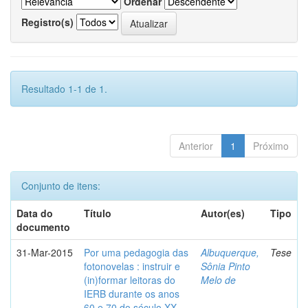
Ordenar
Registro(s)
Resultado 1-1 de 1.
Anterior
1
Próximo
Conjunto de itens:
Data do
Título
Autor(es)
Tipo
documento
31-Mar-2015
Por uma pedagogia das
Albuquerque,
Tese
fotonovelas : instruir e
Sônia Pinto
(in)formar leitoras do
Melo de
IERB durante os anos
60 e 70 do século XX