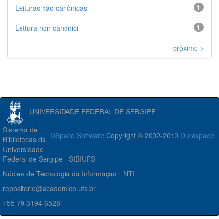
Leituras não canônicas
1
Lettura non canonici
1
próximo >
UNIVERSIDADE FEDERAL DE SERGIPE
Sistema de
DSpace Software
Copyright © 2002-2010
Duraspace
Bibliotecas da
Universidade
Federal de Sergipe - SIBIUFS
Núcleo de Tecnologia da Informação - NTI
repositorio@academico.ufs.br
+55 79 3194-6528