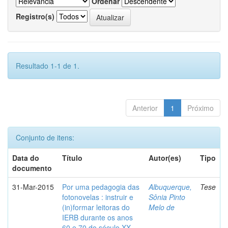
Ordenar
Registro(s)
Resultado 1-1 de 1.
Anterior
1
Próximo
Conjunto de itens:
Data do
Título
Autor(es)
Tipo
documento
31-Mar-2015
Por uma pedagogia das
Albuquerque,
Tese
fotonovelas : instruir e
Sônia Pinto
(in)formar leitoras do
Melo de
IERB durante os anos
60 e 70 do século XX