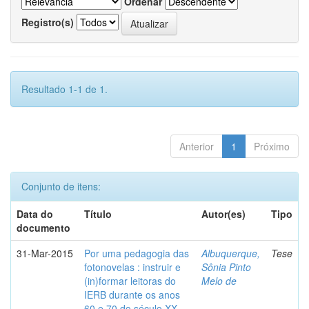
Ordenar
Registro(s)
Resultado 1-1 de 1.
Anterior
1
Próximo
Conjunto de itens:
Data do
Título
Autor(es)
Tipo
documento
31-Mar-2015
Por uma pedagogia das
Albuquerque,
Tese
fotonovelas : instruir e
Sônia Pinto
(in)formar leitoras do
Melo de
IERB durante os anos
60 e 70 do século XX