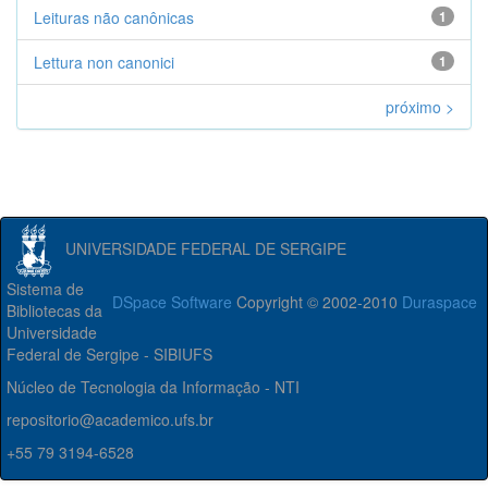
Leituras não canônicas
1
Lettura non canonici
1
próximo >
UNIVERSIDADE FEDERAL DE SERGIPE
Sistema de
DSpace Software
Copyright © 2002-2010
Duraspace
Bibliotecas da
Universidade
Federal de Sergipe - SIBIUFS
Núcleo de Tecnologia da Informação - NTI
repositorio@academico.ufs.br
+55 79 3194-6528