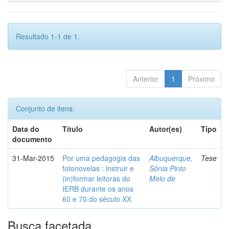
Resultado 1-1 de 1.
Anterior
1
Próximo
Conjunto de itens:
Data do
Título
Autor(es)
Tipo
documento
31-Mar-2015
Por uma pedagogia das
Albuquerque,
Tese
fotonovelas : instruir e
Sônia Pinto
(in)formar leitoras do
Melo de
IERB durante os anos
60 e 70 do século XX
Busca facetada