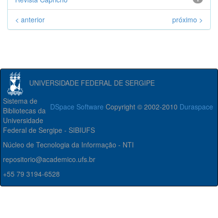
< anterior
próximo >
UNIVERSIDADE FEDERAL DE SERGIPE
Sistema de
DSpace Software
Copyright © 2002-2010
Duraspace
Bibliotecas da
Universidade
Federal de Sergipe - SIBIUFS
Núcleo de Tecnologia da Informação - NTI
repositorio@academico.ufs.br
+55 79 3194-6528