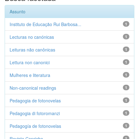
Assunto
Instituto de Educação Rui Barbosa...
1
Lecturas no canónicas
1
Leituras não canônicas
1
Lettura non canonici
1
Mulheres e literatura
1
Non-canonical readings
1
Pedagogia de fotonovelas
1
Pedagogia di fotoromanzi
1
Pedagogía de fotonovelas
1
Revista Capricho
1