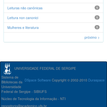
Leituras não canônicas
1
Lettura non canonici
1
Mulheres e literatura
1
próximo >
UNIVERSIDADE FEDERAL DE SERGIPE
Sistema de
DSpace Software
Copyright © 2002-2010
Duraspace
Bibliotecas da
Universidade
Federal de Sergipe - SIBIUFS
Núcleo de Tecnologia da Informação - NTI
repositorio@academico.ufs.br