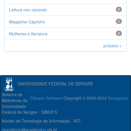
Lettura non canonici
1
Magazine Capricho
1
Mulheres e literatura
1
próximo >
UNIVERSIDADE FEDERAL DE SERGIPE
Sistema de
DSpace Software
Copyright © 2002-2010
Duraspace
Bibliotecas da
Universidade
Federal de Sergipe - SIBIUFS
Núcleo de Tecnologia da Informação - NTI
repositorio@academico.ufs.br