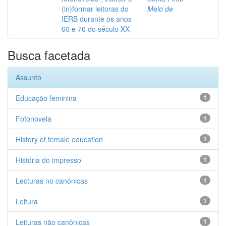
(in)formar leitoras do
Melo de
IERB durante os anos
60 e 70 do século XX
Busca facetada
Assunto
Educação feminina
1
Fotonovela
1
History of female education
1
História do impresso
1
Lecturas no canónicas
1
Leitura
1
Leituras não canônicas
1