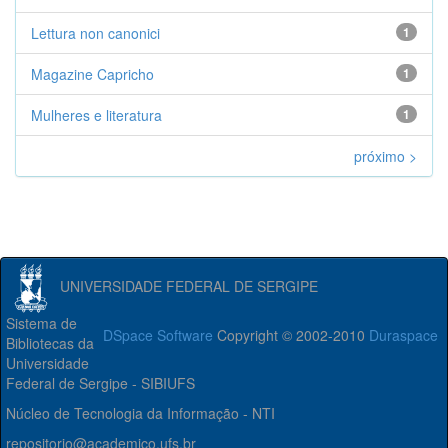
Lettura non canonici
1
Magazine Capricho
1
Mulheres e literatura
1
próximo >
UNIVERSIDADE FEDERAL DE SERGIPE
Sistema de
DSpace Software
Copyright © 2002-2010
Duraspace
Bibliotecas da
Universidade
Federal de Sergipe - SIBIUFS
Núcleo de Tecnologia da Informação - NTI
repositorio@academico.ufs.br