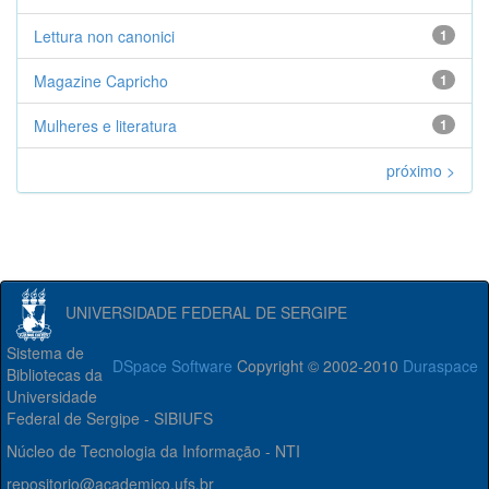
Lettura non canonici
1
Magazine Capricho
1
Mulheres e literatura
1
próximo >
UNIVERSIDADE FEDERAL DE SERGIPE
Sistema de
DSpace Software
Copyright © 2002-2010
Duraspace
Bibliotecas da
Universidade
Federal de Sergipe - SIBIUFS
Núcleo de Tecnologia da Informação - NTI
repositorio@academico.ufs.br