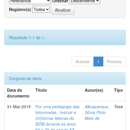
Ordenar
Registro(s)
Resultado 1-1 de 1.
Anterior
1
Próximo
Conjunto de itens:
Data do
Título
Autor(es)
Tipo
documento
31-Mar-2015
Por uma pedagogia das
Albuquerque,
Tese
fotonovelas : instruir e
Sônia Pinto
(in)formar leitoras do
Melo de
IERB durante os anos
60 e 70 do século XX