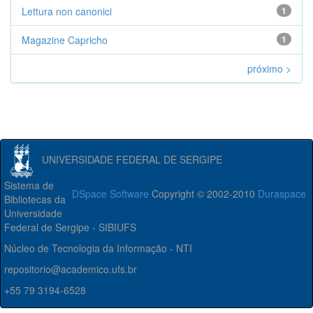
Lettura non canonici
1
Magazine Capricho
1
próximo >
UNIVERSIDADE FEDERAL DE SERGIPE
Sistema de
DSpace Software
Copyright © 2002-2010
Duraspace
Bibliotecas da
Universidade
Federal de Sergipe - SIBIUFS
Núcleo de Tecnologia da Informação - NTI
repositorio@academico.ufs.br
+55 79 3194-6528