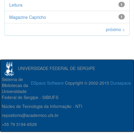
Leitura
1
Magazine Capricho
1
próximo >
UNIVERSIDADE FEDERAL DE SERGIPE
Sistema de
DSpace Software
Copyright © 2002-2010
Duraspace
Bibliotecas da
Universidade
Federal de Sergipe - SIBIUFS
Núcleo de Tecnologia da Informação - NTI
repositorio@academico.ufs.br
+55 79 3194-6528