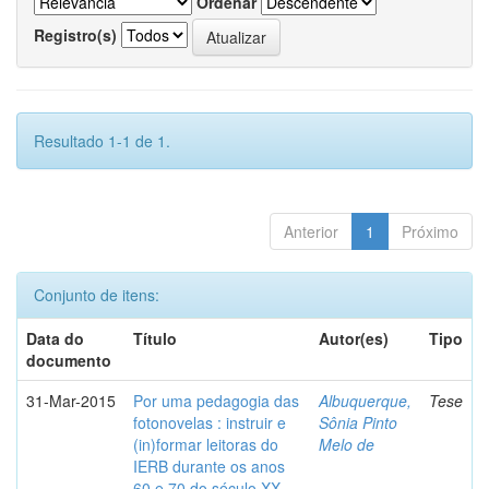
Ordenar
Registro(s)
Resultado 1-1 de 1.
Anterior
1
Próximo
Conjunto de itens:
Data do
Título
Autor(es)
Tipo
documento
31-Mar-2015
Por uma pedagogia das
Albuquerque,
Tese
fotonovelas : instruir e
Sônia Pinto
(in)formar leitoras do
Melo de
IERB durante os anos
60 e 70 do século XX