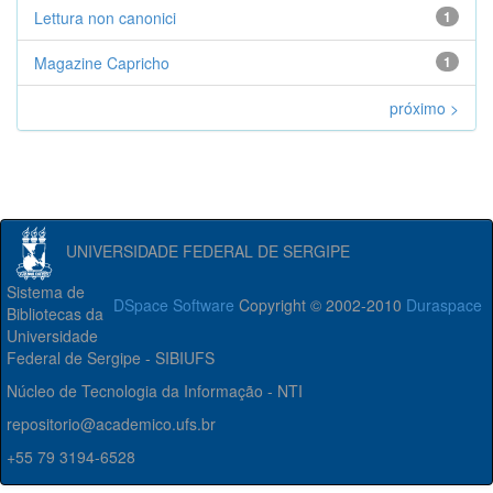
Lettura non canonici
1
Magazine Capricho
1
próximo >
UNIVERSIDADE FEDERAL DE SERGIPE
Sistema de
DSpace Software
Copyright © 2002-2010
Duraspace
Bibliotecas da
Universidade
Federal de Sergipe - SIBIUFS
Núcleo de Tecnologia da Informação - NTI
repositorio@academico.ufs.br
+55 79 3194-6528