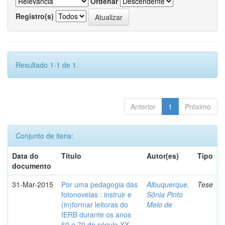
Ordenar
Registro(s)
Resultado 1-1 de 1.
Anterior
1
Próximo
Conjunto de itens:
Data do
Título
Autor(es)
Tipo
documento
31-Mar-2015
Por uma pedagogia das
Albuquerque,
Tese
fotonovelas : instruir e
Sônia Pinto
(in)formar leitoras do
Melo de
IERB durante os anos
60 e 70 do século XX