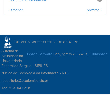
< anterior
próximo >
UNIVERSIDADE FEDERAL DE SERGIPE
Sistema de
DSpace Software
Copyright © 2002-2010
Duraspace
Bibliotecas da
Universidade
Federal de Sergipe - SIBIUFS
Núcleo de Tecnologia da Informação - NTI
repositorio@academico.ufs.br
+55 79 3194-6528