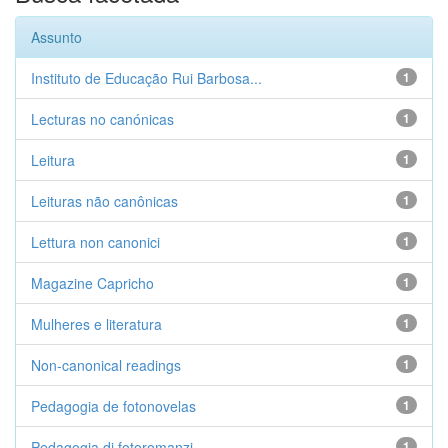
Assunto
Instituto de Educação Rui Barbosa...
1
Lecturas no canónicas
1
Leitura
1
Leituras não canônicas
1
Lettura non canonici
1
Magazine Capricho
1
Mulheres e literatura
1
Non-canonical readings
1
Pedagogia de fotonovelas
1
Pedagogia di fotoromanzi
1