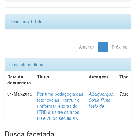
Resultado 1-1 de 1.
Anterior
1
Próximo
Conjunto de itens:
Data do
Título
Autor(es)
Tipo
documento
31-Mar-2015
Por uma pedagogia das
Albuquerque,
Tese
fotonovelas : instruir e
Sônia Pinto
(in)formar leitoras do
Melo de
IERB durante os anos
60 e 70 do século XX
Busca facetada