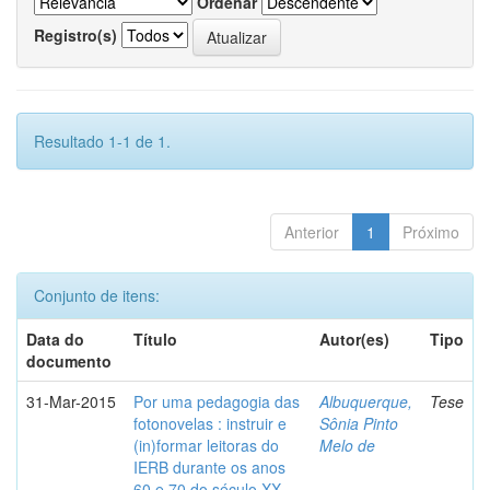
Ordenar
Registro(s)
Resultado 1-1 de 1.
Anterior
1
Próximo
Conjunto de itens:
Data do
Título
Autor(es)
Tipo
documento
31-Mar-2015
Por uma pedagogia das
Albuquerque,
Tese
fotonovelas : instruir e
Sônia Pinto
(in)formar leitoras do
Melo de
IERB durante os anos
60 e 70 do século XX