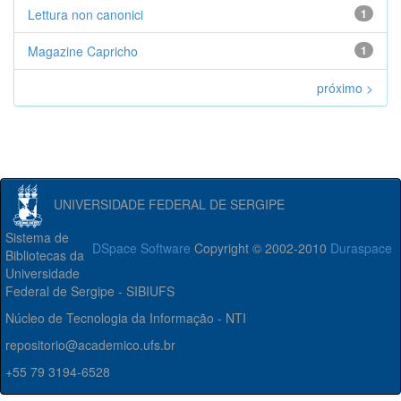
Lettura non canonici
1
Magazine Capricho
1
próximo >
UNIVERSIDADE FEDERAL DE SERGIPE
Sistema de
DSpace Software
Copyright © 2002-2010
Duraspace
Bibliotecas da
Universidade
Federal de Sergipe - SIBIUFS
Núcleo de Tecnologia da Informação - NTI
repositorio@academico.ufs.br
+55 79 3194-6528