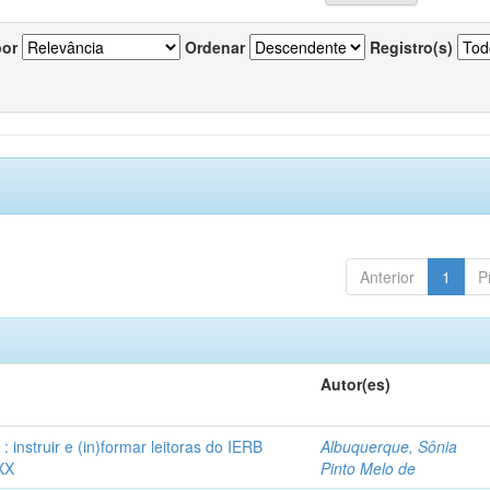
por
Ordenar
Registro(s)
Anterior
1
P
Autor(es)
instruir e (in)formar leitoras do IERB
Albuquerque, Sônia
XX
Pinto Melo de