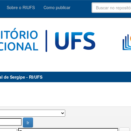
Sobre o RIUFS
Como publicar
al de Sergipe - RI/UFS