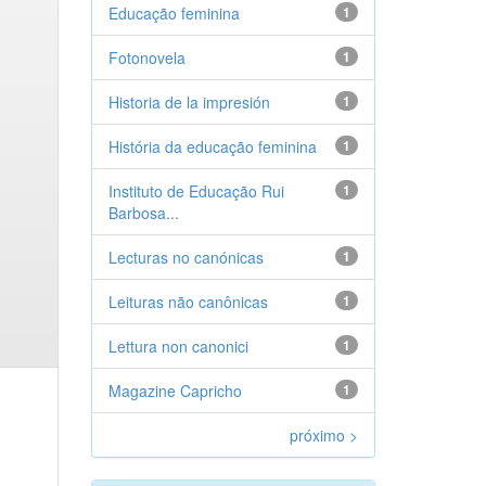
Educação feminina
1
Fotonovela
1
Historia de la impresión
1
História da educação feminina
1
Instituto de Educação Rui
1
Barbosa...
Lecturas no canónicas
1
Leituras não canônicas
1
Lettura non canonici
1
Magazine Capricho
1
próximo >