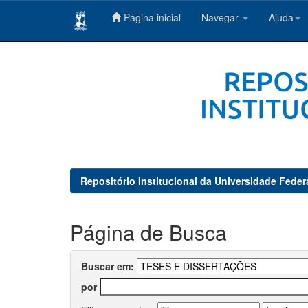
Página inicial
Navegar
Ajuda
Skip
navigation
Repositório Institucional da Universidade Feder
Página de Busca
Buscar em:
por