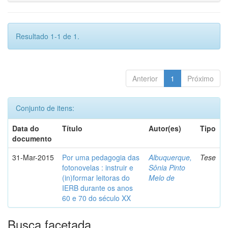
Resultado 1-1 de 1.
Anterior
1
Próximo
Conjunto de itens:
Data do
Título
Autor(es)
Tipo
documento
31-Mar-2015
Por uma pedagogia das
Albuquerque,
Tese
fotonovelas : instruir e
Sônia Pinto
(in)formar leitoras do
Melo de
IERB durante os anos
60 e 70 do século XX
Busca facetada