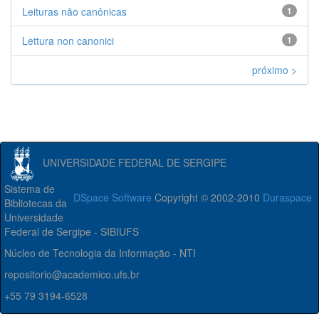
Leituras não canônicas
1
Lettura non canonici
1
próximo >
UNIVERSIDADE FEDERAL DE SERGIPE
Sistema de
DSpace Software
Copyright © 2002-2010
Duraspace
Bibliotecas da
Universidade
Federal de Sergipe - SIBIUFS
Núcleo de Tecnologia da Informação - NTI
repositorio@academico.ufs.br
+55 79 3194-6528