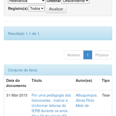
Ordenar
Registro(s)
Resultado 1-1 de 1.
Anterior
1
Próximo
Conjunto de itens:
Data do
Título
Autor(es)
Tipo
documento
31-Mar-2015
Por uma pedagogia das
Albuquerque,
Tese
fotonovelas : instruir e
Sônia Pinto
(in)formar leitoras do
Melo de
IERB durante os anos
60 e 70 do século XX