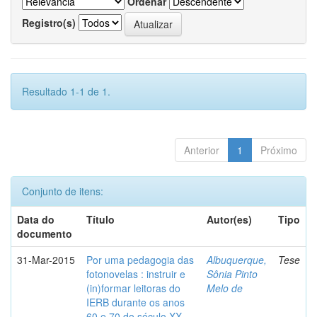
Ordenar
Registro(s)
Resultado 1-1 de 1.
Anterior
1
Próximo
Conjunto de itens:
Data do
Título
Autor(es)
Tipo
documento
31-Mar-2015
Por uma pedagogia das
Albuquerque,
Tese
fotonovelas : instruir e
Sônia Pinto
(in)formar leitoras do
Melo de
IERB durante os anos
60 e 70 do século XX