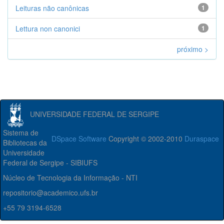
Leituras não canônicas
1
Lettura non canonici
1
próximo >
UNIVERSIDADE FEDERAL DE SERGIPE
Sistema de
DSpace Software
Copyright © 2002-2010
Duraspace
Bibliotecas da
Universidade
Federal de Sergipe - SIBIUFS
Núcleo de Tecnologia da Informação - NTI
repositorio@academico.ufs.br
+55 79 3194-6528