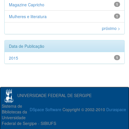
Magazine Capricho
1
Mulheres e literatura
1
próximo >
Data de Publicação
2015
1
UNIVERSIDADE FEDERAL DE SERGIPE
Sistema de
DSpace Software
Copyright © 2002-2010
Duraspace
Bibliotecas da
Universidade
Federal de Sergipe - SIBIUFS