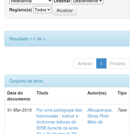
Ordenar
Registro(s)
Resultado 1-1 de 1.
Anterior
1
Próximo
Conjunto de itens:
Data do
Título
Autor(es)
Tipo
documento
31-Mar-2015
Por uma pedagogia das
Albuquerque,
Tese
fotonovelas : instruir e
Sônia Pinto
(in)formar leitoras do
Melo de
IERB durante os anos
60 e 70 do século XX