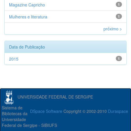
Magazine Capricho
1
Mulheres e literatura
1
próximo >
Data de Publicação
2015
1
UNIVERSIDADE FEDERAL DE SERGIPE
Sistema de
DSpace Software
Copyright © 2002-2010
Duraspace
Bibliotecas da
Universidade
Federal de Sergipe - SIBIUFS