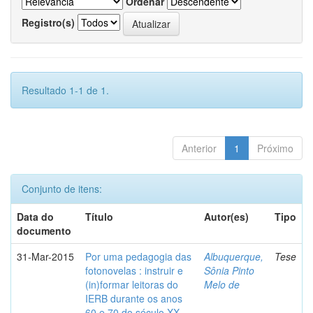
Ordenar
Registro(s)
Resultado 1-1 de 1.
Anterior
1
Próximo
Conjunto de itens:
Data do
Título
Autor(es)
Tipo
documento
31-Mar-2015
Por uma pedagogia das
Albuquerque,
Tese
fotonovelas : instruir e
Sônia Pinto
(in)formar leitoras do
Melo de
IERB durante os anos
60 e 70 do século XX