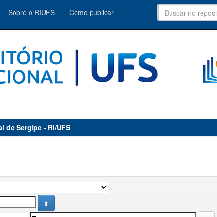
Sobre o RIUFS
Como publicar
al de Sergipe - RI/UFS