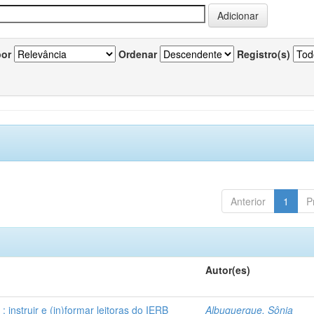
por
Ordenar
Registro(s)
Anterior
1
P
Autor(es)
instruir e (in)formar leitoras do IERB
Albuquerque, Sônia