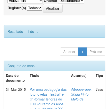
Ordenar
Registro(s)
Resultado 1-1 de 1.
Anterior
1
Próximo
Conjunto de itens:
Data do
Título
Autor(es)
Tipo
documento
31-Mar-2015
Por uma pedagogia das
Albuquerque,
Tese
fotonovelas : instruir e
Sônia Pinto
(in)formar leitoras do
Melo de
IERB durante os anos
60 e 70 do século XX