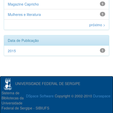
Magazine Capricho
1
Mulheres e literatura
1
próximo >
Data de Publicação
2015
1
UNIVERSIDADE FEDERAL DE SERGIPE
Sistema de
DSpace Software
Copyright © 2002-2010
Duraspace
Bibliotecas da
Universidade
Federal de Sergipe - SIBIUFS