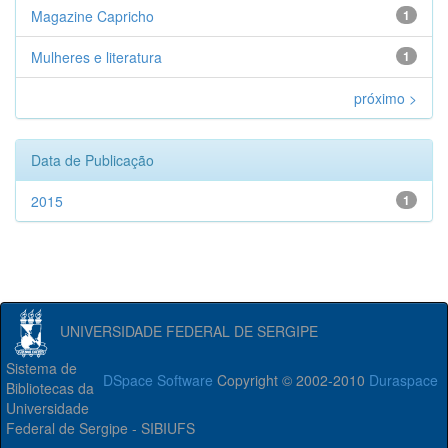
Magazine Capricho
1
Mulheres e literatura
1
próximo >
Data de Publicação
2015
1
UNIVERSIDADE FEDERAL DE SERGIPE
Sistema de
DSpace Software
Copyright © 2002-2010
Duraspace
Bibliotecas da
Universidade
Federal de Sergipe - SIBIUFS