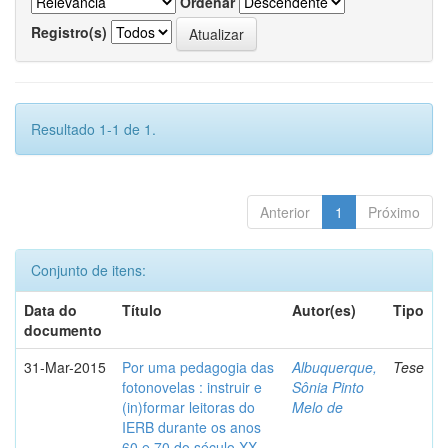
Ordenar
Registro(s)
Resultado 1-1 de 1.
Anterior
1
Próximo
Conjunto de itens:
Data do
Título
Autor(es)
Tipo
documento
31-Mar-2015
Por uma pedagogia das
Albuquerque,
Tese
fotonovelas : instruir e
Sônia Pinto
(in)formar leitoras do
Melo de
IERB durante os anos
60 e 70 do século XX