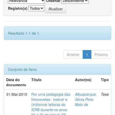
Ordenar
Registro(s)
Resultado 1-1 de 1.
Anterior
1
Próximo
Conjunto de itens:
Data do
Título
Autor(es)
Tipo
documento
31-Mar-2015
Por uma pedagogia das
Albuquerque,
Tese
fotonovelas : instruir e
Sônia Pinto
(in)formar leitoras do
Melo de
IERB durante os anos
60 e 70 do século XX