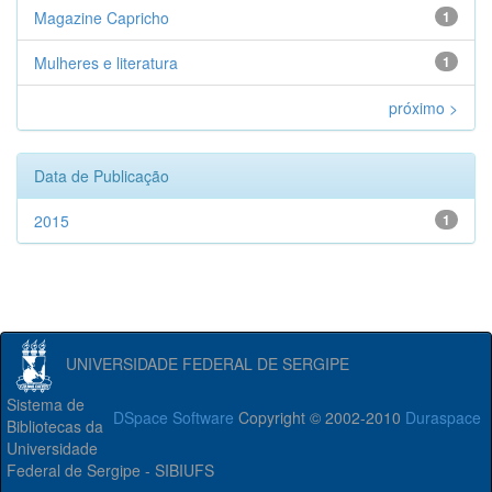
Magazine Capricho
1
Mulheres e literatura
1
próximo >
Data de Publicação
2015
1
UNIVERSIDADE FEDERAL DE SERGIPE
Sistema de
DSpace Software
Copyright © 2002-2010
Duraspace
Bibliotecas da
Universidade
Federal de Sergipe - SIBIUFS