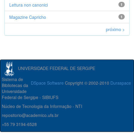
Lettura non canonici
1
Magazine Capricho
1
próximo >
UNIVERSIDADE FEDERAL DE SERGIPE
Sistema de
DSpace Software
Copyright © 2002-2010
Duraspace
Bibliotecas da
Universidade
Federal de Sergipe - SIBIUFS
Núcleo de Tecnologia da Informação - NTI
repositorio@academico.ufs.br
+55 79 3194-6528