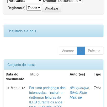
Ordenar
Registro(s)
Resultado 1-1 de 1.
Anterior
1
Próximo
Conjunto de itens:
Data do
Título
Autor(es)
Tipo
documento
31-Mar-2015
Por uma pedagogia das
Albuquerque,
Tese
fotonovelas : instruir e
Sônia Pinto
(in)formar leitoras do
Melo de
IERB durante os anos
60 e 70 do século XX