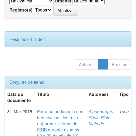
Ordenar
Registro(s)
Resultado 1-1 de 1.
Anterior
1
Próximo
Conjunto de itens:
Data do
Título
Autor(es)
Tipo
documento
31-Mar-2015
Por uma pedagogia das
Albuquerque,
Tese
fotonovelas : instruir e
Sônia Pinto
(in)formar leitoras do
Melo de
IERB durante os anos
60 e 70 do século XX