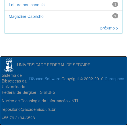
Lettura non canonici
1
Magazine Capricho
1
próximo >
UNIVERSIDADE FEDERAL DE SERGIPE
Sistema de
DSpace Software
Copyright © 2002-2010
Duraspace
Bibliotecas da
Universidade
Federal de Sergipe - SIBIUFS
Núcleo de Tecnologia da Informação - NTI
repositorio@academico.ufs.br
+55 79 3194-6528