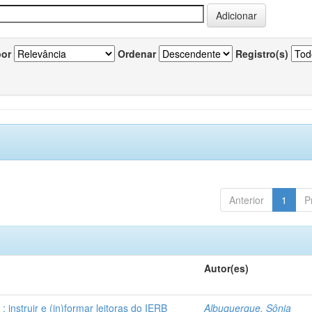
por
Ordenar
Registro(s)
Anterior
1
P
Autor(es)
instruir e (in)formar leitoras do IERB
Albuquerque, Sônia