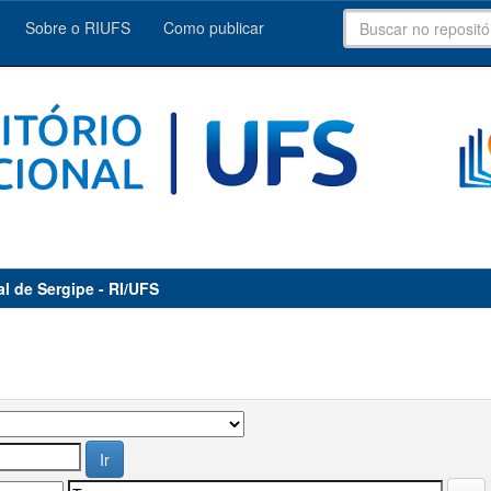
Sobre o RIUFS
Como publicar
al de Sergipe - RI/UFS