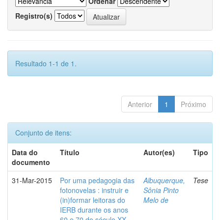
Ordenar
Registro(s)
Resultado 1-1 de 1.
Anterior
1
Próximo
Conjunto de itens:
Data do
Título
Autor(es)
Tipo
documento
31-Mar-2015
Por uma pedagogia das
Albuquerque,
Tese
fotonovelas : instruir e
Sônia Pinto
(in)formar leitoras do
Melo de
IERB durante os anos
60 e 70 do século XX