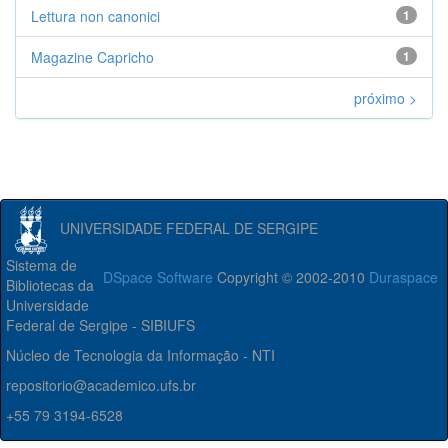
Lettura non canonici
1
Magazine Capricho
1
próximo >
UNIVERSIDADE FEDERAL DE SERGIPE
Sistema de
DSpace Software
Copyright © 2002-2010
Duraspace
Bibliotecas da
Universidade
Federal de Sergipe - SIBIUFS
Núcleo de Tecnologia da Informação - NTI
repositorio@academico.ufs.br
+55 79 3194-6528