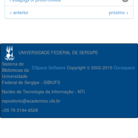
< anterior
próximo >
UNIVERSIDADE FEDERAL DE SERGIPE
Sistema de
DSpace Software
Copyright © 2002-2010
Duraspace
Bibliotecas da
Universidade
Federal de Sergipe - SIBIUFS
Núcleo de Tecnologia da Informação - NTI
repositorio@academico.ufs.br
+55 79 3194-6528