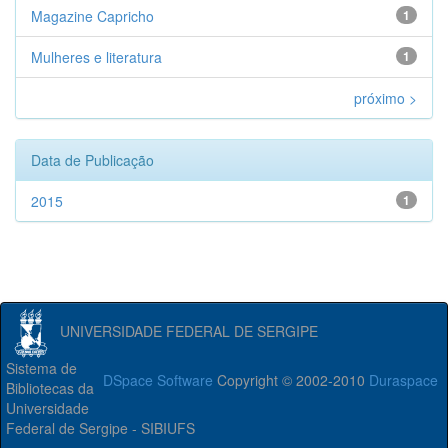
Magazine Capricho
1
Mulheres e literatura
1
próximo >
Data de Publicação
2015
1
UNIVERSIDADE FEDERAL DE SERGIPE
Sistema de
DSpace Software
Copyright © 2002-2010
Duraspace
Bibliotecas da
Universidade
Federal de Sergipe - SIBIUFS