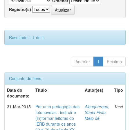
Ordenar
Registro(s)
Resultado 1-1 de 1.
Anterior
1
Próximo
Conjunto de itens:
Data do
Título
Autor(es)
Tipo
documento
31-Mar-2015
Por uma pedagogia das
Albuquerque,
Tese
fotonovelas : instruir e
Sônia Pinto
(in)formar leitoras do
Melo de
IERB durante os anos
60 e 70 do século XX