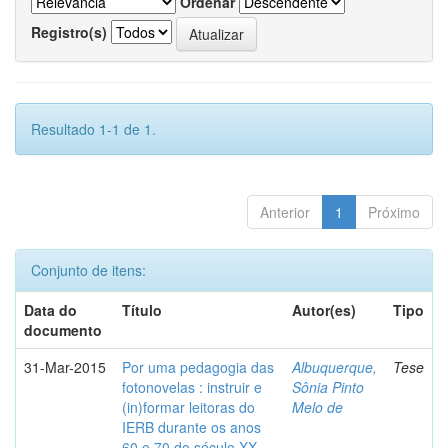
Ordenar
Registro(s)
Resultado 1-1 de 1.
Anterior
1
Próximo
Conjunto de itens:
Data do
Título
Autor(es)
Tipo
documento
31-Mar-2015
Por uma pedagogia das
Albuquerque,
Tese
fotonovelas : instruir e
Sônia Pinto
(in)formar leitoras do
Melo de
IERB durante os anos
60 e 70 do século XX