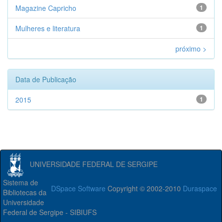
Magazine Capricho
1
Mulheres e literatura
1
próximo >
Data de Publicação
2015
1
UNIVERSIDADE FEDERAL DE SERGIPE
Sistema de
DSpace Software
Copyright © 2002-2010
Duraspace
Bibliotecas da
Universidade
Federal de Sergipe - SIBIUFS