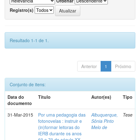
Ordenar
Registro(s)
Resultado 1-1 de 1.
Anterior
1
Próximo
Conjunto de itens:
Data do
Título
Autor(es)
Tipo
documento
31-Mar-2015
Por uma pedagogia das
Albuquerque,
Tese
fotonovelas : instruir e
Sônia Pinto
(in)formar leitoras do
Melo de
IERB durante os anos
60 e 70 do século XX