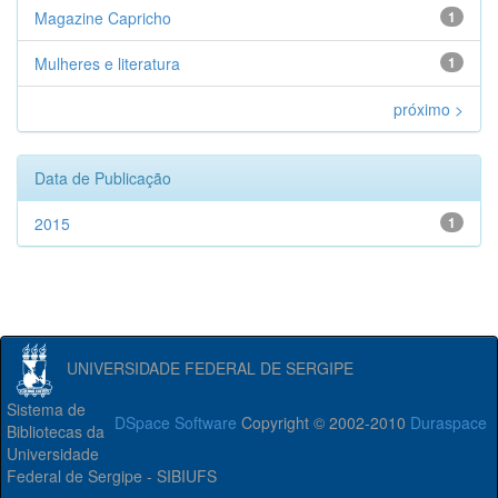
Magazine Capricho
1
Mulheres e literatura
1
próximo >
Data de Publicação
2015
1
UNIVERSIDADE FEDERAL DE SERGIPE
Sistema de
DSpace Software
Copyright © 2002-2010
Duraspace
Bibliotecas da
Universidade
Federal de Sergipe - SIBIUFS