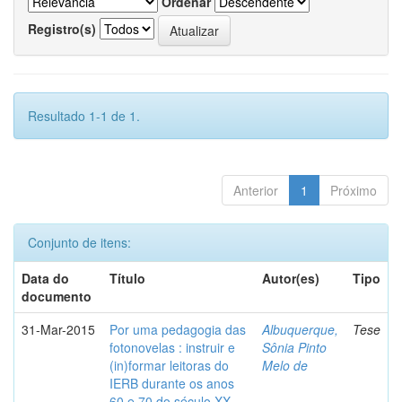
Ordenar
Registro(s)
Resultado 1-1 de 1.
Anterior
1
Próximo
Conjunto de itens:
Data do
Título
Autor(es)
Tipo
documento
31-Mar-2015
Por uma pedagogia das
Albuquerque,
Tese
fotonovelas : instruir e
Sônia Pinto
(in)formar leitoras do
Melo de
IERB durante os anos
60 e 70 do século XX