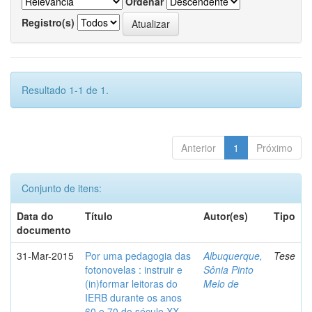
Ordenar
Registro(s)
Resultado 1-1 de 1.
Anterior
1
Próximo
Conjunto de itens:
Data do
Título
Autor(es)
Tipo
documento
31-Mar-2015
Por uma pedagogia das
Albuquerque,
Tese
fotonovelas : instruir e
Sônia Pinto
(in)formar leitoras do
Melo de
IERB durante os anos
60 e 70 do século XX