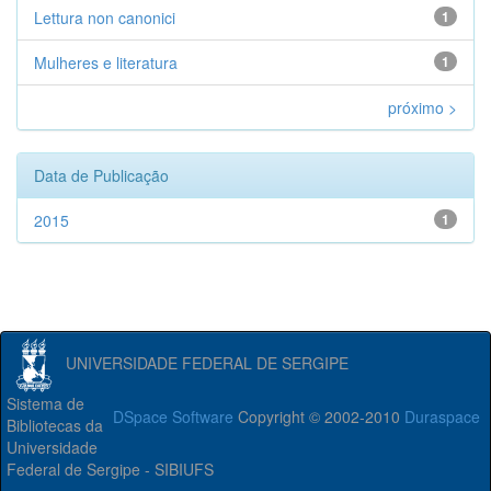
Lettura non canonici
1
Mulheres e literatura
1
próximo >
Data de Publicação
2015
1
UNIVERSIDADE FEDERAL DE SERGIPE
Sistema de
DSpace Software
Copyright © 2002-2010
Duraspace
Bibliotecas da
Universidade
Federal de Sergipe - SIBIUFS