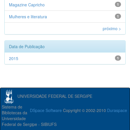
Magazine Capricho
1
Mulheres e literatura
1
próximo >
Data de Publicação
2015
1
UNIVERSIDADE FEDERAL DE SERGIPE
Sistema de
DSpace Software
Copyright © 2002-2010
Duraspace
Bibliotecas da
Universidade
Federal de Sergipe - SIBIUFS