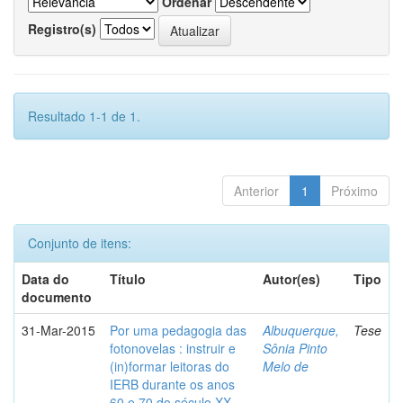
Ordenar
Registro(s)
Resultado 1-1 de 1.
Anterior
1
Próximo
Conjunto de itens:
Data do
Título
Autor(es)
Tipo
documento
31-Mar-2015
Por uma pedagogia das
Albuquerque,
Tese
fotonovelas : instruir e
Sônia Pinto
(in)formar leitoras do
Melo de
IERB durante os anos
60 e 70 do século XX