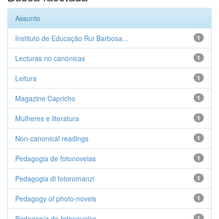
Assunto
Instituto de Educação Rui Barbosa...
1
Lecturas no canónicas
1
Leitura
1
Magazine Capricho
1
Mulheres e literatura
1
Non-canonical readings
1
Pedagogia de fotonovelas
1
Pedagogia di fotoromanzi
1
Pedagogy of photo-novels
1
Pedagogía de fotonovelas
1