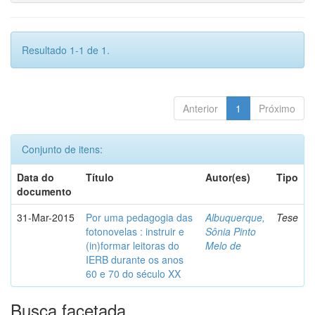
Resultado 1-1 de 1.
Anterior
1
Próximo
Conjunto de itens:
Data do
Título
Autor(es)
Tipo
documento
31-Mar-2015
Por uma pedagogia das
Albuquerque,
Tese
fotonovelas : instruir e
Sônia Pinto
(in)formar leitoras do
Melo de
IERB durante os anos
60 e 70 do século XX
Busca facetada