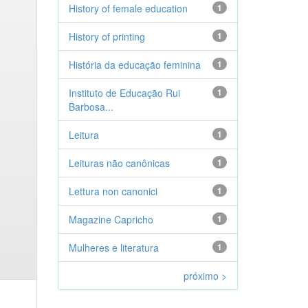
History of female education
1
History of printing
1
História da educação feminina
1
Instituto de Educação Rui
1
Barbosa...
Leitura
1
Leituras não canônicas
1
Lettura non canonici
1
Magazine Capricho
1
Mulheres e literatura
1
próximo >