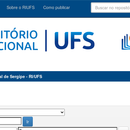
Sobre o RIUFS
Como publicar
al de Sergipe - RI/UFS