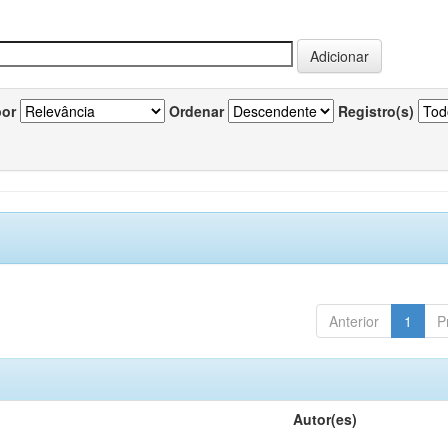
por
Ordenar
Registro(s)
Anterior
1
P
Autor(es)