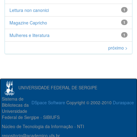
Lettura non canonici
1
Magazine Capricho
1
Mulheres e literatura
1
próximo >
UNIVERSIDADE FEDERAL DE SERGIPE
Sistema de
DSpace Software
Copyright © 2002-2010
Duraspace
Bibliotecas da
Universidade
Federal de Sergipe - SIBIUFS
Núcleo de Tecnologia da Informação - NTI
repositorio@academico.ufs.br