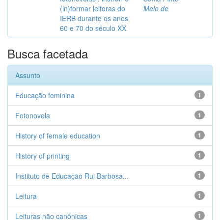
(in)formar leitoras do
Melo de
IERB durante os anos
60 e 70 do século XX
Busca facetada
Assunto
Educação feminina
1
Fotonovela
1
History of female education
1
History of printing
1
Instituto de Educação Rui Barbosa...
1
Leitura
1
Leituras não canônicas
1