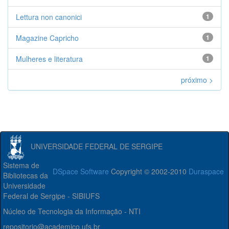
Lettura non canonici
1
Magazine Capricho
1
Mulheres e literatura
1
próximo >
UNIVERSIDADE FEDERAL DE SERGIPE
Sistema de
DSpace Software
Copyright © 2002-2010
Duraspace
Bibliotecas da
Universidade
Federal de Sergipe - SIBIUFS
Núcleo de Tecnologia da Informação - NTI
repositorio@academico.ufs.br