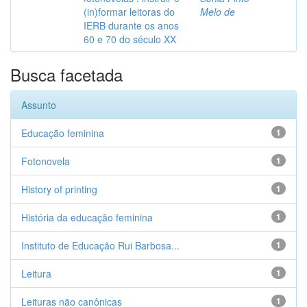
(in)formar leitoras do
Melo de
IERB durante os anos
60 e 70 do século XX
Busca facetada
Assunto
Educação feminina
1
Fotonovela
1
History of printing
1
História da educação feminina
1
Instituto de Educação Rui Barbosa...
1
Leitura
1
Leituras não canônicas
1