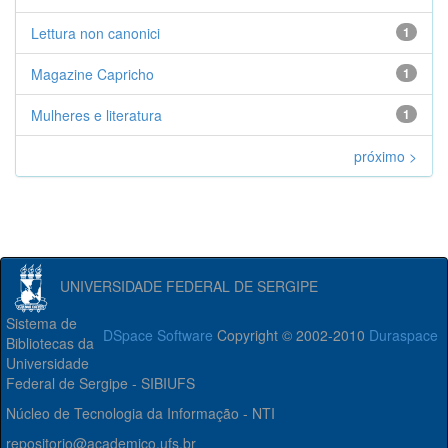
Lettura non canonici
1
Magazine Capricho
1
Mulheres e literatura
1
próximo >
UNIVERSIDADE FEDERAL DE SERGIPE
Sistema de
DSpace Software
Copyright © 2002-2010
Duraspace
Bibliotecas da
Universidade
Federal de Sergipe - SIBIUFS
Núcleo de Tecnologia da Informação - NTI
repositorio@academico.ufs.br