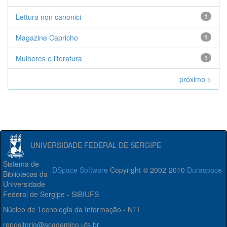
Lettura non canonici
1
Magazine Capricho
1
Mulheres e literatura
1
próximo >
UNIVERSIDADE FEDERAL DE SERGIPE
Sistema de
DSpace Software
Copyright © 2002-2010
Duraspace
Bibliotecas da
Universidade
Federal de Sergipe - SIBIUFS
Núcleo de Tecnologia da Informação - NTI
repositorio@academico.ufs.br