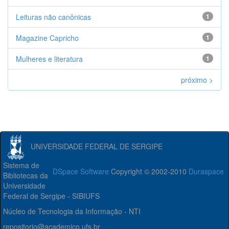
Leituras não canônicas
1
Magazine Capricho
1
Mulheres e literatura
1
próximo >
UNIVERSIDADE FEDERAL DE SERGIPE
Sistema de
DSpace Software
Copyright © 2002-2010
Duraspace
Bibliotecas da
Universidade
Federal de Sergipe - SIBIUFS
Núcleo de Tecnologia da Informação - NTI
repositorio@academico.ufs.br