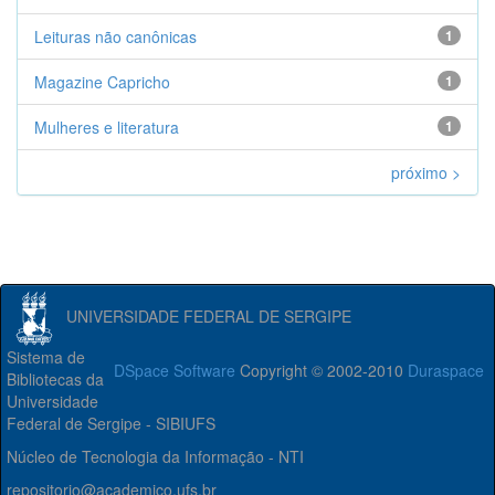
Leituras não canônicas
1
Magazine Capricho
1
Mulheres e literatura
1
próximo >
UNIVERSIDADE FEDERAL DE SERGIPE
Sistema de
DSpace Software
Copyright © 2002-2010
Duraspace
Bibliotecas da
Universidade
Federal de Sergipe - SIBIUFS
Núcleo de Tecnologia da Informação - NTI
repositorio@academico.ufs.br